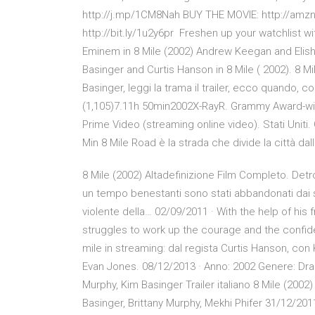
http://j.mp/1CM8Nah BUY THE MOVIE: http://amz
http://bit.ly/1u2y6pr Freshen up your watchlist w
Eminem in 8 Mile (2002) Andrew Keegan and Elisha
Basinger and Curtis Hanson in 8 Mile ( 2002). 8 
Basinger, leggi la trama il trailer, ecco quando, c
(1,105)7.11h 50min2002X-RayR. Grammy Award-wi
Prime Video (streaming online video). Stati Uniti
Min 8 Mile Road è la strada che divide la città dalla
8 Mile (2002) Altadefinizione Film Completo. Detroit
un tempo benestanti sono stati abbandonati dai 
violente della… 02/09/2011 · With the help of his f
struggles to work up the courage and the confid
mile in streaming: dal regista Curtis Hanson, co
Evan Jones. 08/12/2013 · Anno: 2002 Genere: Dram
Murphy, Kim Basinger Trailer italiano 8 Mile (2002) 
Basinger, Brittany Murphy, Mekhi Phifer 31/12/20