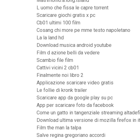
Matrimonio.a.long.island
L uomo che fissa le capre torrent
Scaricare giochi gratis x pc
Cb01 ultimi 100 film
Cosang chi more pe mme testo napoletano
La la land hd
Download musica android youtube
Film d azione belli da vedere
Scambio file film
Cattivi vicini 2 cb01
Finalmente noi libro 2
Applicazione scaricare video gratis
Le follie di kronk trailer
Scaricare app da google play su pc
App per scaricare foto da facebook
Come un gatto in tangenziale streaming altadefi
Download ultima versione di mozilla firefox in i
Film the man la talpa
Salve regina gregoriano accordi