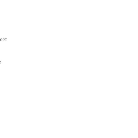
set
e