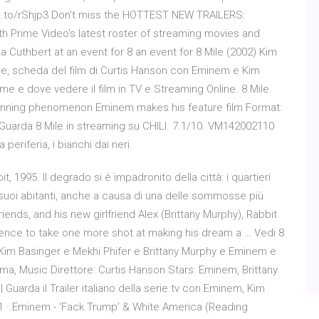
n.to/rShjp3 Don't miss the HOTTEST NEW TRAILERS:
ith Prime Video's latest roster of streaming movies and
 Cuthbert at an event for 8 an event for 8 Mile (2002) Kim
Mile, scheda del film di Curtis Hanson con Eminem e Kim
ome e dove vedere il film in TV e Streaming Online. 8 Mile.
nning phenomenon Eminem makes his feature film Format:
. Guarda 8 Mile in streaming su CHILI. 7.1/10. VM142002110
 periferia, i bianchi dai neri.
, 1995. Il degrado si è impadronito della città: i quartieri
suoi abitanti, anche a causa di una delle sommosse più
riends, and his new girlfriend Alex (Brittany Murphy), Rabbit
ence to take one more shot at making his dream a … Vedi 8
n Kim Basinger e Mekhi Phifer e Brittany Murphy e Eminem e
a, Music Direttore: Curtis Hanson Stars: Eminem, Brittany
| Guarda il Trailer italiano della serie tv con Eminem, Kim
11 · Eminem - 'Fack Trump' & White America (Reading