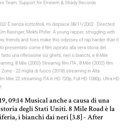
. ePro Team: Support for Eminem & Shady Records
2/ È senza sottotitoli, mi dispiace 08/11/2002 · Directed
im Basinger, Mekhi Phifer. A young rapper, struggling with
 his friends and foes make this odyssey of rap harder than it
 presentato come il film ispirato alla vera storia del
tto una riflessione sui ghetti, neri o bianchi, e 8 Mile
eaming, 8 Mile (2002) Streamig film ITA , 8 Mile (2002) film
ed Zone - 22 miglia di fuoco (2018) streaming in Alta
ilm Mile 22 streaming ITA in HD 720p, Full HD 1080p, Ultra HD
e.
19, 09:14 Musical anche a causa di una
toria degli Stati Uniti. 8 Mile Road è la
feria, i bianchi dai neri [3.8] - After