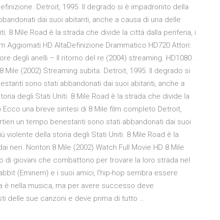
definizione. Detroit, 1995. Il degrado si è impadronito della
abbandonati dai suoi abitanti, anche a causa di una delle
. 8 Mile Road è la strada che divide la città dalla periferia, i
Film Aggiornati HD AltaDefinizione Drammatico HD720 Attori:
re degli anelli – Il ritorno del re (2004) streaming. HD1080 .
8 Mile (2002) Streaming subita. Detroit, 1995. Il degrado si
nestanti sono stati abbandonati dai suoi abitanti, anche a
ria degli Stati Uniti. 8 Mile Road è la strada che divide la
002) Ecco una breve sintesi di 8 Mile film completo Detroit,
uartieri un tempo benestanti sono stati abbandonati dai suoi
violente della storia degli Stati Uniti. 8 Mile Road è la
i dai neri. Nonton 8 Mile (2002) Watch Full Movie HD 8 Mile
o di giovani che combattono per trovare la loro strada nel
abbit (Eminem) e i suoi amici, l'hip-hop sembra essere
anza è nella musica, ma per avere successo deve
sti delle sue canzoni e deve prima di tutto …