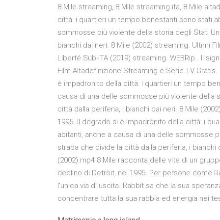
8 Mile streaming, 8 Mile streaming ita, 8 Mile alta
città: i quartieri un tempo benestanti sono stati 
sommosse più violente della storia degli Stati Uniti
bianchi dai neri. 8 Mile (2002) streaming. Ultimi 
Liberté Sub-ITA (2019) streaming. WEBRip . Il signo
Film Altadefinizione Streaming e Serie TV Gratis. 
è impadronito della città: i quartieri un tempo be
causa di una delle sommosse più violente della sto
città dalla periferia, i bianchi dai neri. 8 Mile (2
1995. Il degrado si è impadronito della città: i q
abitanti, anche a causa di una delle sommosse più 
strada che divide la città dalla periferia, i bianch
(2002).mp4 8 Mile racconta delle vite di un grupp
declino di Detroit, nel 1995. Per persone come R
l'unica via di uscita. Rabbit sa che la sua sper
concentrare tutta la sua rabbia ed energia nei te