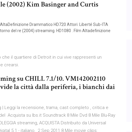
Mile (2002) Kim Basinger and Curtis
D AltaDefinizione Drammatico HD720 Attori: Liberté Sub-ITA
 ritorno del re (2004) streaming. HD1080 . Film Altadefinizione
che il quartiere di Detroit in cui vive rappresenti un
e crearsi.
eaming su CHILI. 7.1/10. VM142002110
ide la città dalla periferia, i bianchi dai
 | Leggi la recensione, trama, cast completo , critica e
 del Acquista su Ibs.it Soundtrack 8 Mile Dvd 8 Mile Blu-Ray
OLEGGIA streaming, ACQUISTA Distribuito da Universal
Digital 5.1 - italiano, 2 Sep 2011 8 Mile movie clips: