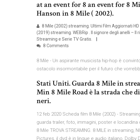
at an event for 8 an event for 8 
Hanson in 8 Mile ( 2002).
8 Mile (2002) streaming. Ultimi Film Aggiornati H
(2019) streaming. WEBRip . Il signore degli anelli – Il
Streaming e Serie TV Gratis.
8 Comments
8 Mile - Un aspirante musicista hip-hop è convinto 
ostacolo insormontabile per il futuro che vorrebb
Stati Uniti. Guarda 8 Mile in str
Min 8 Mile Road è la strada che div
neri.
12 feb 2020 Scheda film 8 Mile (2002) - Streaming
guarda trailer, foto, immagini, poster e locandina
8 Mile TROVA STREAMING. 8 MILE in streaming, N
Pictures, il dvd è in lingue e audio italiano, Dolby 