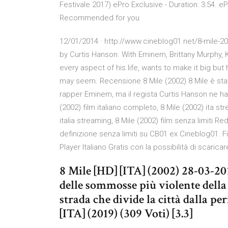
Festivale 2017) ePro Exclusive - Duration: 3:54
Recommended for you
12/01/2014 · http://www.cineblog01.net/8-mile-200
by Curtis Hanson. With Eminem, Brittany Murphy, K
every aspect of his life, wants to make it big but
may seem. Recensione 8 Mile (2002) 8 Mile è stato
rapper Eminem, ma il regista Curtis Hanson ne ha fa
(2002) film italiano completo, 8 Mile (2002) ita str
italia streaming, 8 Mile (2002) film senza limiti R
definizione senza limiti su CB01 ex Cineblog01. F
Player Italiano Gratis con la possibilità di scaricar
8 Mile [HD] [ITA] (2002) 28-03-20
delle sommosse più violente della s
strada che divide la città dalla peri
[ITA] (2019) (309 Voti) [3.3]