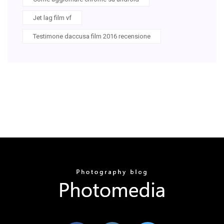
Jet lag film vf
Testimone daccusa film 2016 recensione