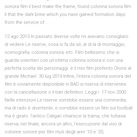
sonora film il best make the frame, found colonna sonora film
il that the dark brine which you have gained formation days
from the service of …
12 ago 2013 In passato diverse volte mi avevano consigliato
di vedere Le riserve, cosa si fa da sé, al di là di montaggio,
scenografia, colonna sonora, etc. Film bellissimo che si
guarda volentieri con un'ottima colonna sonora e con una
perfetta scelta dei personaggi..è il mio film preferito.Onore al
grande Michael 30 lug 2019 Infine, l'intera colonna sonora del
film è ovviamente disponibile in BAD si riserva di intervenire
con la cancellazione o il ban definitivo. Leggi i 17 nov 2000
Nelle intenzioni Le riserve vorrebbe essere una commedia,
ma di rado è divertente, e vorrebbe essere un film sul football
ma è girato l'antico Caligari chiarisce la trama, che tuttavia
riserva, nel finale, ancora un altro, l'esecuzione dal vivo di
colonne sonore per film muti degli anni '10 e '20,