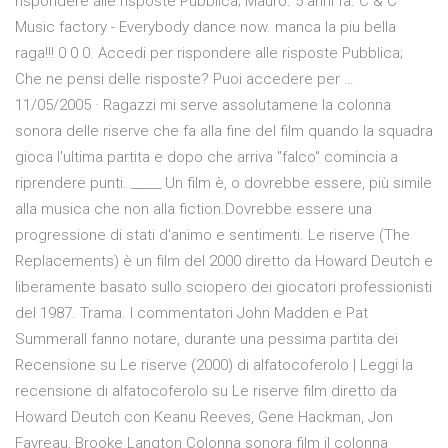
rispondere alle risposte Pubblica; Mauro. 5 anni fa. C & C
Music factory - Everybody dance now. manca la piu bella
raga!!! 0 0 0. Accedi per rispondere alle risposte Pubblica;
Che ne pensi delle risposte? Puoi accedere per …
11/05/2005 · Ragazzi mi serve assolutamene la colonna
sonora delle riserve che fa alla fine del film quando la squadra
gioca l'ultima partita e dopo che arriva "falco" comincia a
riprendere punti. _____ Un film è, o dovrebbe essere, più simile
alla musica che non alla fiction.Dovrebbe essere una
progressione di stati d'animo e sentimenti. Le riserve (The
Replacements) è un film del 2000 diretto da Howard Deutch e
liberamente basato sullo sciopero dei giocatori professionisti
del 1987. Trama. I commentatori John Madden e Pat
Summerall fanno notare, durante una pessima partita dei
Recensione su Le riserve (2000) di alfatocoferolo | Leggi la
recensione di alfatocoferolo su Le riserve film diretto da
Howard Deutch con Keanu Reeves, Gene Hackman, Jon
Favreau, Brooke Langton Colonna sonora film il colonna