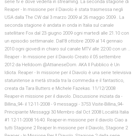
serie tv e dove vederla in streaming. La seconda stagione di
Reaper - In missione per il Diavolo è stata trasmessa negli
USA dalla The CW dal 3 marzo 2009 al 26 maggio 2009.. La
seconda stagione è andata in onda in Italia sul canale
satellitare Fox dal 23 giugno 2009 ogni martedì alle 21.10 con
un episodio settimanale. Dall'8 ottobre 2009 al 14 gennaio
2010 ogni giovedì in chiaro sul canale MTV alle 22:00 con un …
Reaper - In missione per il Diavolo Creato il 05 settembre
2012 da Helldoom @AttianeseDom. AKA Il Pubblico è Un
Idiota. Reaper - In missione per il Diavolo è una serie televisiva
statunitense a metà strada tra la commedia e il fantastico,
creata da Tara Butters e Michele Fazekas. 11/12/2008 ·
Reaper-in missione per il diavolo. Discussione iniziata da -
Billina_94- il 12-11-2008 - 9 messaggi - 3753 Visite-Billina_94-
Principiante Messaggi 30 Membro dal Oct 2008 Località Italia
#1 12-11-2008 16:40. Reaper-in missione per il diavolo Ciao a
tutti Stagione 2 Reaper In missione per il Diavolo, Stagione 2
Reaper - In Missione Per Il Diavolo, Stagione 2 della serie