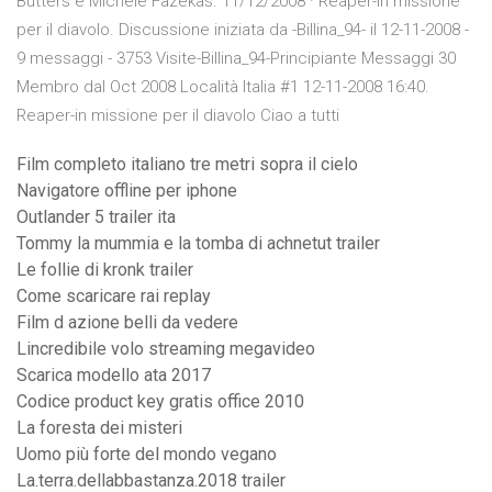
Butters e Michele Fazekas. 11/12/2008 · Reaper-in missione
per il diavolo. Discussione iniziata da -Billina_94- il 12-11-2008 -
9 messaggi - 3753 Visite-Billina_94-Principiante Messaggi 30
Membro dal Oct 2008 Località Italia #1 12-11-2008 16:40.
Reaper-in missione per il diavolo Ciao a tutti
Film completo italiano tre metri sopra il cielo
Navigatore offline per iphone
Outlander 5 trailer ita
Tommy la mummia e la tomba di achnetut trailer
Le follie di kronk trailer
Come scaricare rai replay
Film d azione belli da vedere
Lincredibile volo streaming megavideo
Scarica modello ata 2017
Codice product key gratis office 2010
La foresta dei misteri
Uomo più forte del mondo vegano
La.terra.dellabbastanza.2018 trailer