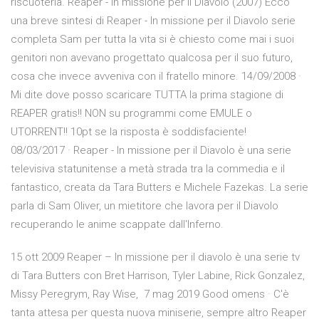
riscuoterla. Reaper - In missione per il Diavolo (2007) Ecco
una breve sintesi di Reaper - In missione per il Diavolo serie
completa Sam per tutta la vita si è chiesto come mai i suoi
genitori non avevano progettato qualcosa per il suo futuro,
cosa che invece avveniva con il fratello minore. 14/09/2008 ·
Mi dite dove posso scaricare TUTTA la prima stagione di
REAPER gratis!! NON su programmi come EMULE o
UTORRENT!! 10pt se la risposta è soddisfaciente!
08/03/2017 · Reaper - In missione per il Diavolo è una serie
televisiva statunitense a metà strada tra la commedia e il
fantastico, creata da Tara Butters e Michele Fazekas. La serie
parla di Sam Oliver, un mietitore che lavora per il Diavolo
recuperando le anime scappate dall'Inferno.
15 ott 2009 Reaper – In missione per il diavolo è una serie tv
di Tara Butters con Bret Harrison, Tyler Labine, Rick Gonzalez,
Missy Peregrym, Ray Wise, 7 mag 2019 Good omens · C'è
tanta attesa per questa nuova miniserie, sempre altro Reaper