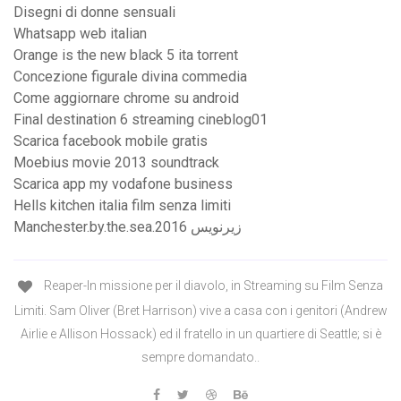
Disegni di donne sensuali
Whatsapp web italian
Orange is the new black 5 ita torrent
Concezione figurale divina commedia
Come aggiornare chrome su android
Final destination 6 streaming cineblog01
Scarica facebook mobile gratis
Moebius movie 2013 soundtrack
Scarica app my vodafone business
Hells kitchen italia film senza limiti
Manchester.by.the.sea.2016 زیرنویس
Reaper-In missione per il diavolo, in Streaming su Film Senza
Limiti. Sam Oliver (Bret Harrison) vive a casa con i genitori (Andrew
Airlie e Allison Hossack) ed il fratello in un quartiere di Seattle; si è
sempre domandato..