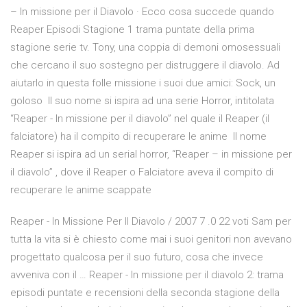
– In missione per il Diavolo · Ecco cosa succede quando
Reaper Episodi Stagione 1 trama puntate della prima
stagione serie tv. Tony, una coppia di demoni omosessuali
che cercano il suo sostegno per distruggere il diavolo. Ad
aiutarlo in questa folle missione i suoi due amici: Sock, un
goloso Il suo nome si ispira ad una serie Horror, intitolata
“Reaper - In missione per il diavolo” nel quale il Reaper (il
falciatore) ha il compito di recuperare le anime Il nome
Reaper si ispira ad un serial horror, “Reaper – in missione per
il diavolo” , dove il Reaper o Falciatore aveva il compito di
recuperare le anime scappate
Reaper - In Missione Per Il Diavolo / 2007 7 .0 22 voti Sam per
tutta la vita si è chiesto come mai i suoi genitori non avevano
progettato qualcosa per il suo futuro, cosa che invece
avveniva con il … Reaper - In missione per il diavolo 2: trama
episodi puntate e recensioni della seconda stagione della