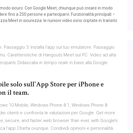
in modo sicuro. Con Google Meet, chiunque può creare in modo
dere fino a 250 persone e parteciparvi. Funzionalità principali: •
ilizza Meet in sicurezza: le riunioni video sono criptate in transito
 Passaggio 3: Installa l’app sul tuo emulatore. Passaggio
mu. Caratteristiche di Hangouts Meet sul PC. Video ad alta
ecipanti; Didascalia in tempo reale in base alla Google
ile solo sull'App Store per iPhone e
on il team.
dows 10 Mobile, Windows Phone 8.1, Windows Phone 8.
dei clienti e confronta le valutazioni per Google. Get more
, secure, and faster web browser than ever, with Google’s
ca l'app Chatta ovunque. Condividi opinioni e personalità.