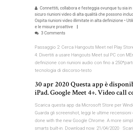
Connettiti, collabora e festeggia ovunque tu sia 
sicuro riunioni video di alta qualità che possono inclu
Ospita riunioni video illimitate in alta definizione • Ut
e le misure proattive
3 Comments
Passaggio 2: Cerca Hangouts Meet nel Play Store.
4: Divertiti a usare Hangouts Meet sul PC con ME
definizione con riunioni audio con fino a 250*part
tecnologia di discorso-testo
30 apr 2020 Questa app è disponib
iPad. Google Meet 4+. Video call c
Scarica questa app da Microsoft Store per Win
Guarda gli screenshot, leggi le ultime recensioni 
done with the new Google Chrome. A more simple
smarts built-in. Download now. 21/04/2020 · Scari