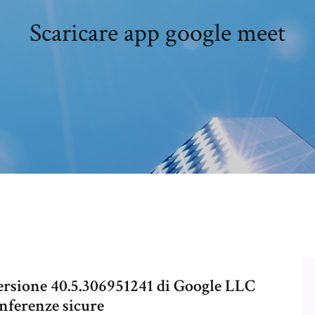
Scaricare app google meet
ersione 40.5.306951241 di Google LLC
onferenze sicure