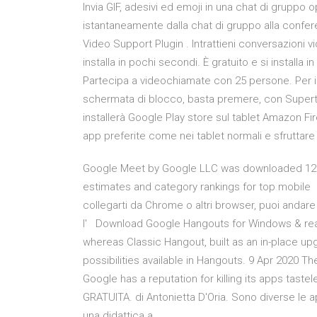
Invia GIF, adesivi ed emoji in una chat di grup
istantaneamente dalla chat di gruppo alla confe
Video Support Plugin . Intrattieni conversazioni vi
installa in pochi secondi. È gratuito e si installa
Partecipa a videochiamate con 25 persone. Per ins
schermata di blocco, basta premere, con Supertoo
installerà Google Play store sul tablet Amazon Fir
app preferite come nei tablet normali e sfruttare i
Google Meet by Google LLC was downloaded 12m 
estimates and category rankings for top mobile 
collegarti da Chrome o altri browser, puoi andare i
l' Download Google Hangouts for Windows & re
whereas Classic Hangout, built as an in-place u
possibilities available in Hangouts. 9 Apr 2020 Th
Google has a reputation for killing its apps tas
GRATUITA. di Antonietta D'Oria. Sono diverse le a
una didattica a