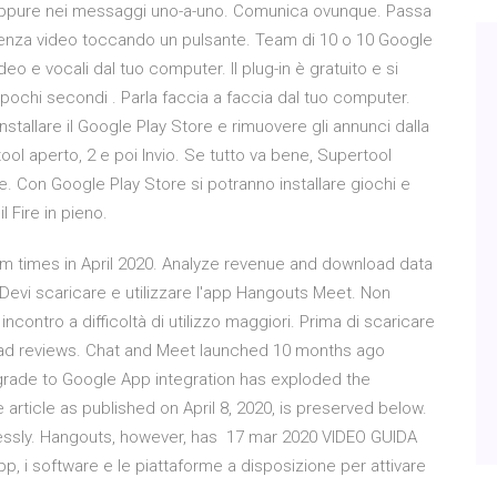
po oppure nei messaggi uno-a-uno. Comunica ovunque. Passa
renza video toccando un pulsante. Team di 10 o 10 Google
deo e vocali dal tuo computer. Il plug-in è gratuito e si
 in pochi secondi . Parla faccia a faccia dal tuo computer.
tallare il Google Play Store e rimuovere gli annunci dalla
l aperto, 2 e poi Invio. Se tutto va bene, Supertool
e. Con Google Play Store si potranno installare giochi e
l Fire in pieno.
times in April 2020. Analyze revenue and download data
Devi scaricare e utilizzare l'app Hangouts Meet. Non
ncontro a difficoltà di utilizzo maggiori. Prima di scaricare
ad reviews. Chat and Meet launched 10 months ago
pgrade to Google App integration has exploded the
e article as published on April 8, 2020, is preserved below.
telessly. Hangouts, however, has 17 mar 2020 VIDEO GUIDA
pp, i software e le piattaforme a disposizione per attivare