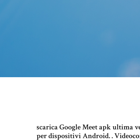
scarica Google Meet apk ultima v
per dispositivi Android. . Videoc