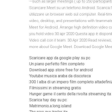
—such as larger meetings ( up to 250 participants
Scaricare Meet su un telefono Android. Scarica l
utilizzare un browser web sul computer. Real-ti
video, desktop, and presentations with teammat
Meet for Android. Arrange high definition video ca
you hold video 30 apr 2020 Questa app è disponib
Video call con il team. 30 Apr 2020 Read review
more about Google Meet. Download Google Meet 
Scaricare app da google play su pc
Un piano perfetto film completo
Download app store free for android
Youtube musica araba da discoteca
300 l alba di un impero film completo altadefini
Filmissimi in streaming gratis
Hunger game il canto della rivolta streaming ita
Scarica hay day su pc
Matrimonio.a.long.island
The nice guy trailer ita