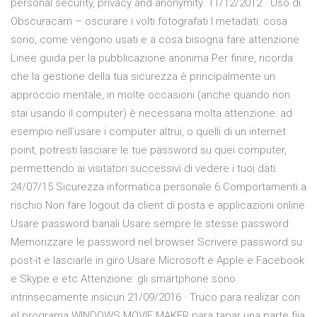
personal security, privacy and anonymity. 11/12/2012 · Uso di
Obscuracam – oscurare i volti fotografati I metadati: cosa
sono, come vengono usati e a cosa bisogna fare attenzione
Linee guida per la pubblicazione anonima Per finire, ricorda
che la gestione della tua sicurezza è principalmente un
approccio mentale, in molte occasioni (anche quando non
stai usando il computer) è necessaria molta attenzione: ad
esempio nell’usare i computer altrui, o quelli di un internet
point, potresti lasciare le tue password su quei computer,
permettendo ai visitatori successivi di vedere i tuoi dati.
24/07/15 Sicurezza informatica personale 6 Comportamenti a
rischio Non fare logout da client di posta e applicazioni online
Usare password banali Usare sempre le stesse password
Memorizzare le password nel browser Scrivere password su
post-it e lasciarle in giro Usare Microsoft e Apple e Facebook
e Skype e etc Attenzione: gli smartphone sono
intrinsecamente insicuri 21/09/2016 · Truco para realizar con
el programa WINDOWS MOVIE MAKER para tapar una parte fija