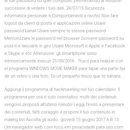
le tue password su quei computer, permettendo ai visitatori
successivi di vedere i tuoi dati. 24/07/15 Sicurezza
informatica personale 6 Comportamenti a rischio Non fare
logout da client di posta e applicazioni online Usare
password banali Usare sempre le stesse password
Memorizzare le password nel browser Scrivere password su
post-it e lasciarle in giro Usare Microsoft e Apple e Facebook
e Skype e etc Attenzione: gli smartphone sono
intrinsecamente insicuri 21/09/2016 · Truco para realizar con
el programa WINDOWS MOVIE MAKER para tapar una parte fija
de un video o una foto. Es un pequeño truco que te salvara …
Aggiungi il programma di hackmeeting nel tuo calendario. Il
programma per ora è solo orientativo: molti dei contenuti
vengono proposti all’ultimo minuto! Leggi l’invito a presentare
dei contenuti, fatti coraggio e proponi il tuo contenuto in
mailing list Ascolta gli audio. giovedì 15 giugno 2017 A B 13
Um navegador web com foco em privacidade para uso com