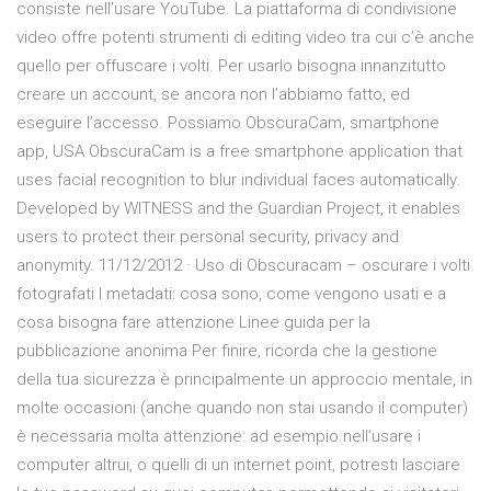
consiste nell’usare YouTube. La piattaforma di condivisione
video offre potenti strumenti di editing video tra cui c’è anche
quello per offuscare i volti. Per usarlo bisogna innanzitutto
creare un account, se ancora non l’abbiamo fatto, ed
eseguire l’accesso. Possiamo ObscuraCam, smartphone
app, USA ObscuraCam is a free smartphone application that
uses facial recognition to blur individual faces automatically.
Developed by WITNESS and the Guardian Project, it enables
users to protect their personal security, privacy and
anonymity. 11/12/2012 · Uso di Obscuracam – oscurare i volti
fotografati I metadati: cosa sono, come vengono usati e a
cosa bisogna fare attenzione Linee guida per la
pubblicazione anonima Per finire, ricorda che la gestione
della tua sicurezza è principalmente un approccio mentale, in
molte occasioni (anche quando non stai usando il computer)
è necessaria molta attenzione: ad esempio nell’usare i
computer altrui, o quelli di un internet point, potresti lasciare