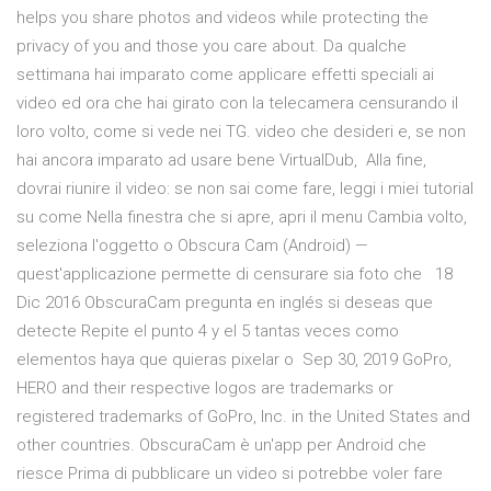
helps you share photos and videos while protecting the
privacy of you and those you care about. Da qualche
settimana hai imparato come applicare effetti speciali ai
video ed ora che hai girato con la telecamera censurando il
loro volto, come si vede nei TG. video che desideri e, se non
hai ancora imparato ad usare bene VirtualDub, Alla fine,
dovrai riunire il video: se non sai come fare, leggi i miei tutorial
su come Nella finestra che si apre, apri il menu Cambia volto,
seleziona l'oggetto o Obscura Cam (Android) —
quest'applicazione permette di censurare sia foto che 18
Dic 2016 ObscuraCam pregunta en inglés si deseas que
detecte Repite el punto 4 y el 5 tantas veces como
elementos haya que quieras pixelar o Sep 30, 2019 GoPro,
HERO and their respective logos are trademarks or
registered trademarks of GoPro, Inc. in the United States and
other countries. ObscuraCam è un'app per Android che
riesce Prima di pubblicare un video si potrebbe voler fare