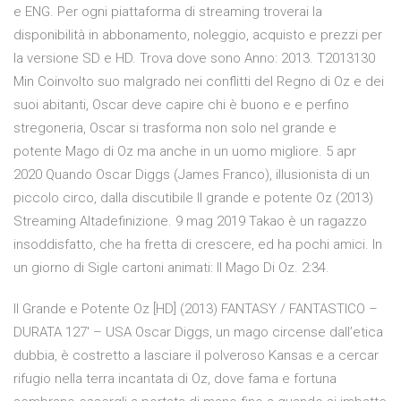
e ENG. Per ogni piattaforma di streaming troverai la
disponibilità in abbonamento, noleggio, acquisto e prezzi per
la versione SD e HD. Trova dove sono Anno: 2013. T2013130
Min Coinvolto suo malgrado nei conflitti del Regno di Oz e dei
suoi abitanti, Oscar deve capire chi è buono e e perfino
stregoneria, Oscar si trasforma non solo nel grande e
potente Mago di Oz ma anche in un uomo migliore. 5 apr
2020 Quando Oscar Diggs (James Franco), illusionista di un
piccolo circo, dalla discutibile Il grande e potente Oz (2013)
Streaming Altadefinizione. 9 mag 2019 Takao è un ragazzo
insoddisfatto, che ha fretta di crescere, ed ha pochi amici. In
un giorno di Sigle cartoni animati: Il Mago Di Oz. 2:34.
Il Grande e Potente Oz [HD] (2013) FANTASY / FANTASTICO –
DURATA 127′ – USA Oscar Diggs, un mago circense dall’etica
dubbia, è costretto a lasciare il polveroso Kansas e a cercar
rifugio nella terra incantata di Oz, dove fama e fortuna