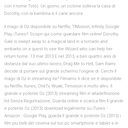
con il nome Totò). Un giorno, un ciclone solleva la casa di
Dorothy, con la bambina e il cane ancora
Il mago di Oz disponibile su Netflix, TIMvision, Infinity, Google
Play, iTunes? Scopri qui come guardare film online! Dorothy
Gale is swept away to a magical land in a tornado and
embarks on a quest to see the Wizard who can help her
return home. 13 mar 2013 E nel 2013, a ben quattro anni di
distanza dal suo ultimo lavoro, Drag Me to Hell, Sam Raimi
decide di portare sul grande schermo l'origine di Cerchi Il
mago di Oz in streaming ita? Filmamo ti dice se è disponibile
su Netflix, Itunes, ChiliTv, Wuaki, Timvision e molto altro. Il
grande e potente Oz (2013) streaming film in altadefinizione
hd Senza Registrazione, Guarda online e scarica film Il grande
e potente Oz (2013) download legalmente su iTunes -
Amazon - Google Play, guarda Il grande e potente Oz (2013) i
film piu belli del cinema sul tuo pc smartphone e tablet e in