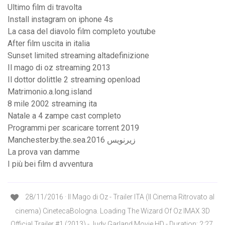
Ultimo film di travolta
Install instagram on iphone 4s
La casa del diavolo film completo youtube
After film uscita in italia
Sunset limited streaming altadefinizione
Il mago di oz streaming 2013
Il dottor dolittle 2 streaming openload
Matrimonio.a.long.island
8 mile 2002 streaming ita
Natale a 4 zampe cast completo
Programmi per scaricare torrent 2019
Manchester.by.the.sea.2016 زیرنویس
La prova van damme
I più bei film d avventura
28/11/2016 · Il Mago di Oz - Trailer ITA (Il Cinema Ritrovato al
cinema) CinetecaBologna. Loading The Wizard Of Oz IMAX 3D
Official Trailer #1 (2013) - Judy Garland Movie HD - Duration: 2:27.