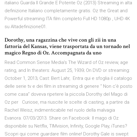
italiano Guarda Il Grande E Potente Oz (2013) Streaming in alta
definizione Italiano completamente gratis. Oz the Great and
Powerful streaming ITA film completo Full HD 1080p , UHD 4K
su Altadefinizione01.
Dorothy, una ragazzina che vive con gli zii in una
fattoria del Kansas, viene trasportata da un tornado nel
magico Regno di Oz. Accompagnata da uno
Read Common Sense Media's The Wizard of Oz review, age
rating, and In theaters: August 25, 1939; On DVD or streaming:
October 1, 2013; Cast: Bert Lahr, Entra qui e sfoglia il catalogo
delle serie tv e dei film in streaming di genere “ Non c'è posto
come casa” doveva ripetere la piccola Dorothy del Mago di
Oz per Curiose, ma riuscite le scelte di casting, a partire da
Rachel Weisz, indimenticabile nel ruolo della malvagia
Evanora. 07/03/2013. Share on Facebook Il mago di Oz
disponibile su Netflix, TIMvision, Infinity, Google Play, iTunes?
Scopri qui come guardare film online! Dorothy Gale is swept