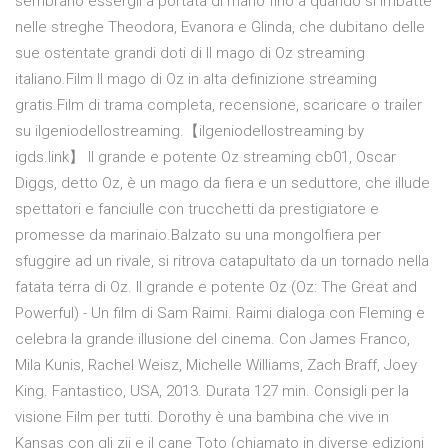
sembrano essergli a portata di mano fino a quando si imbatte
nelle streghe Theodora, Evanora e Glinda, che dubitano delle
sue ostentate grandi doti di Il mago di Oz streaming
italiano.Film Il mago di Oz in alta definizione streaming
gratis.Film di trama completa, recensione, scaricare o trailer
su ilgeniodellostreaming.【ilgeniodellostreaming by
igds.link】 Il grande e potente Oz streaming cb01, Oscar
Diggs, detto Oz, è un mago da fiera e un seduttore, che illude
spettatori e fanciulle con trucchetti da prestigiatore e
promesse da marinaio.Balzato su una mongolfiera per
sfuggire ad un rivale, si ritrova catapultato da un tornado nella
fatata terra di Oz. Il grande e potente Oz (Oz: The Great and
Powerful) - Un film di Sam Raimi. Raimi dialoga con Fleming e
celebra la grande illusione del cinema. Con James Franco,
Mila Kunis, Rachel Weisz, Michelle Williams, Zach Braff, Joey
King. Fantastico, USA, 2013. Durata 127 min. Consigli per la
visione Film per tutti. Dorothy è una bambina che vive in
Kansas con gli zii e il cane Toto (chiamato in diverse edizioni